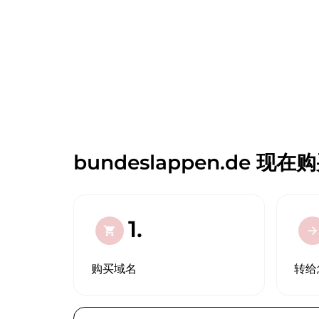
bundeslappen.de 现在
1.
shopping_cart
arrow_forward
购买域名
转给