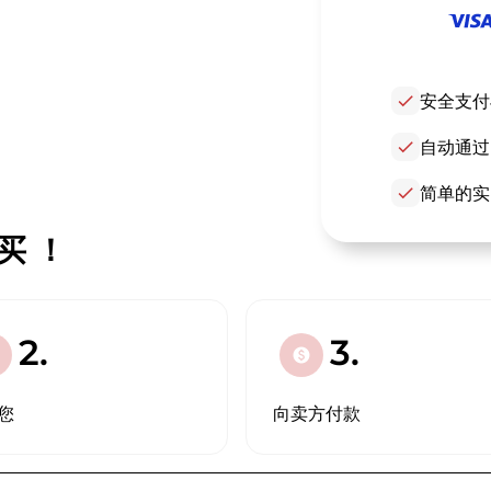
check
安全支付
check
自动通过
check
简单的实
购买 ！
2.
3.
paid
您
向卖方付款