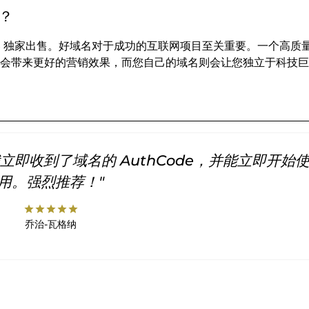
买？
INS 独家出售。好域名对于成功的互联网项目至关重要。一个高质
会带来更好的营销效果，而您自己的域名则会让您独立于科技巨
即收到了域名的 AuthCode，并能立即开始
用。强烈推荐！"
star
star
star
star
star
乔治-瓦格纳